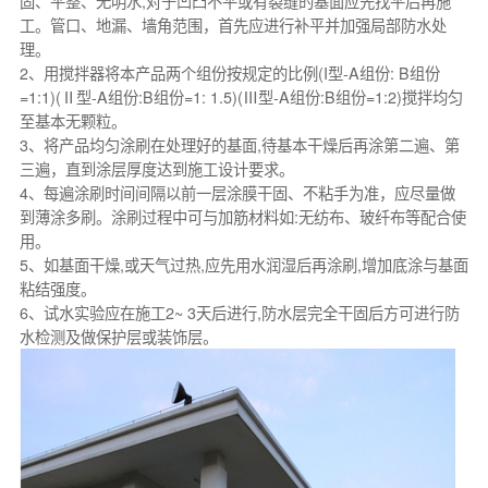
固、平整、无明水,对于凹凸不平或有裂缝的基面应先找平后再施
工。管口、地漏、墙角范围，首先应进行补平并加强局部防水处
理。
2、用搅拌器将本产品两个组份按规定的比例(I型-A组份: B组份
=1:1)(Ⅱ型-A组份:B组份=1: 1.5)(Ⅲ型-A组份:B组份=1:2)搅拌均匀
至基本无颗粒。
3、将产品均匀涂刷在处理好的基面,待基本干燥后再涂第二遍、第
三遍，直到涂层厚度达到施工设计要求。
4、每遍涂刷时间间隔以前一层涂膜干固、不粘手为准，应尽量做
到薄涂多刷。涂刷过程中可与加筋材料如:无纺布、玻纤布等配合使
用。
5、如基面干燥,或天气过热,应先用水润湿后再涂刷,增加底涂与基面
粘结强度。
6、试水实验应在施工2~ 3天后进行,防水层完全干固后方可进行防
水检测及做保护层或装饰层。