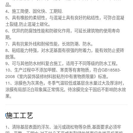
品。
4、施工简便、固化快、工期短.
5、具有橡胶的柔韧性，与混凝土具有良好的粘结性，可弥合混凝
土裂缝,防止混凝土碳化。
6、优异的防腐蚀性能和防碳化作用，可延长建筑物的使用寿命
期。
7、具有抗紫外线和耐候性能，长效防潮、防水。
8、粘结能力特强，对水泥基面有很强的附着力，能有效防止瓷砖
脱落。
9、可与其他防水材料复合施工，适用于不同等级的防水工程。
10、生产过程中不添加甲醛、苯类等有害物质，符合GB18583-
2008《室内装饰装修材料胶粘剂中有害物质限量》标准。
11、涂膜色为灰黑色，冬季气温较低或基层含水量过大及厚涂时，
涂膜有局部泛白现象属正常情况。待涂膜完全干固后不影响防水效
果。
施工工艺
1、清除基层表面的浮灰、油污或疏松物等杂质,基面要求必须牢